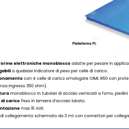
forme elettroniche monoblocco
adatte per pesare in applicazi
gabili
a qualsiasi indicatore di peso per celle di carico.
ionamento
con 4 celle di carico omologate OIML R60 con prote
enza ingresso 350 ohm).
tura
monoblocco in tubolari di acciaio verniciati a forno, piedini di
 di carico
fisso in lamiera d’acciaio lobato.
entazione
max 15 Volt.
di collegamento schermato da 3 mt con connettori per collegam