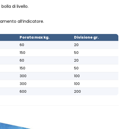
olla di livello.
amento all’indicatore.
Porata max kg.
Divisione gr.
60
20
150
50
60
20
150
50
300
100
300
100
600
200