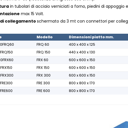
tura
in tubolari di acciaio verniciati a forno, piedini di appoggio e b
entazione
max 15 Volt.
di collegamento
schermato da 3 mt con connettori per colleg
e
Modello
Dimensioni piatto mm.
00FRQ60
FRQ 60
400 x 400 x 125
0FRQ150
FRQ 150
440 x 400 x 130
A0FRX60
FRX 60
600 x 600 x 150
FRX150
FRX 150
600 x 600 x 150
AFRX300
FRX 300
600 x 600 x 150
BFRE300
FRE 300
800 x 800 x 170
BFRE600
FRE 600
800 x 800 x 170