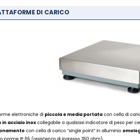
ATTAFORME DI CARICO
orme elettroniche di
piccola e media portata
con cella di car
o in acciaio inox
collegabile a qualsiasi indicatore di peso per cel
ionamento
con cella di carico “single point” in alluminio
omolog
 norme IP 65 (resistenza di ingresso 350 ohm).