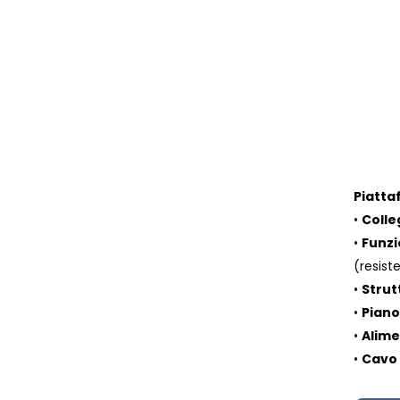
Piatta
•
Colle
•
Funz
(resist
•
Strut
•
Piano
•
Alim
•
Cavo