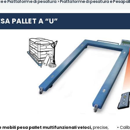
ce e Piattaforme di pesatura
> Piattaforme di pesatura e Pesapal
SA PALLET A “U”
e mobili pesa pallet multifunzionali veloci,
precise,
• Cali