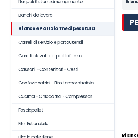
Ranpak Sistemi di riempimento
Bilan
Banchi da lavoro
PE
Bilance e Piattaforme di pesatura
Carrelli di servizio e portautensili
Carrelli elevatori e piattaforme
Cassoni - Contenitori - Cesti
Confezionatrici - Film termoretraibile
Cucitrici - Chiodatrici - Compressori
Fasciapallet
Film Estensibile
Bilanc
Film in polietilene