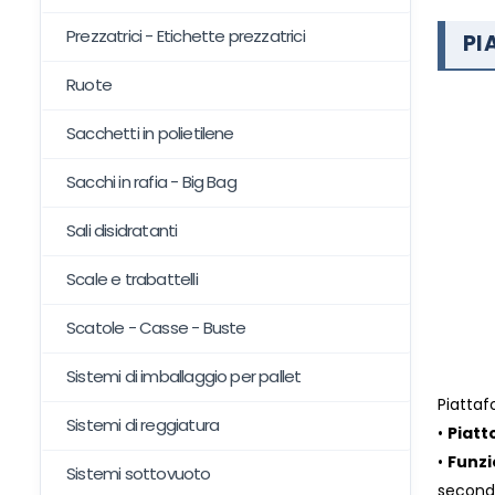
Prezzatrici - Etichette prezzatrici
PI
Ruote
Sacchetti in polietilene
Sacchi in rafia - Big Bag
Sali disidratanti
Scale e trabattelli
Scatole - Casse - Buste
Sistemi di imballaggio per pallet
Piattaf
Sistemi di reggiatura
•
Piatt
•
Funz
Sistemi sottovuoto
secondo