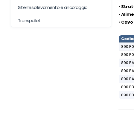
•
Strut
Sitemi sollevamento e ancoraggio
•
Alim
Transpallet
•
Cavo 
Codic
890.P
890.P
890.P
890.PA
890.P
890.P
890.P