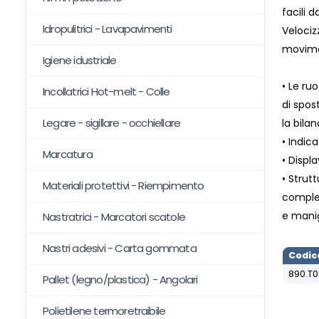
facili 
Idropulitrici - Lavapavimenti
Velociz
movime
Igiene idustriale
• Le ru
Incollatrici Hot-melt - Colle
di spost
Legare - sigillare - occhiellare
la bila
• Indic
Marcatura
• Displ
• Strut
Materiali protettivi - Riempimento
completo
e manig
Nastratrici - Marcatori scatole
Nastri adesivi - Carta gommata
Codic
890.T
Pallet (legno/plastica) - Angolari
Polietilene termoretraibile