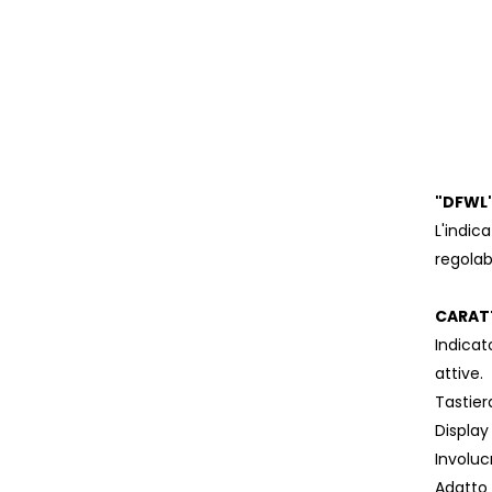
"DFWL"
L'indic
regolab
CARATT
Indicat
attive.
Tastier
Display
Involuc
Adatto 