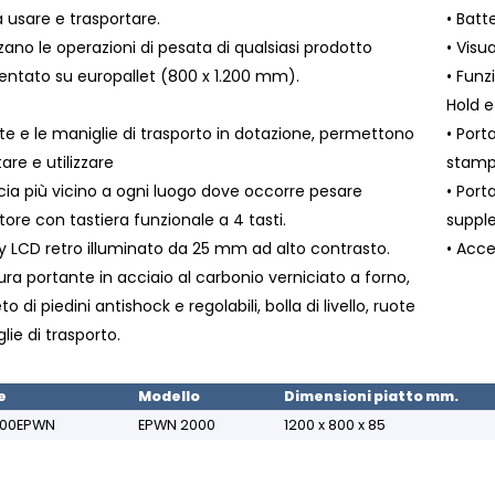
da usare e trasportare.
• Batte
zano le operazioni di pesata di qualsiasi prodotto
• Visu
ntato su europallet (800 x 1.200 mm).
• Funz
Hold 
ote e le maniglie di trasporto in dotazione, permettono
• Port
are e utilizzare
stamp
ncia più vicino a ogni luogo dove occorre pesare
• Port
atore con tastiera funzionale a 4 tasti.
suppl
ay LCD retro illuminato da 25 mm ad alto contrasto.
• Acce
tura portante in acciaio al carbonio verniciato a forno,
 di piedini antishock e regolabili, bolla di livello, ruote
lie di trasporto.
e
Modello
Dimensioni piatto mm.
000EPWN
EPWN 2000
1200 x 800 x 85